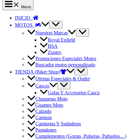
Menú
INICIO
MOTOS
Nuestras Marcas
Royal Enfield
BSA
Zontes
Promociones Especiales Motos
Buscador motos personalizado
TIENDA (Biker Shop)
Ofertas Especiales & Outlet
Cascos
Gafas Y Accesorios Casco
Chaquetas Moto
Guantes Moto
Calzado
Camisas
Camisetas Y Sudaderas
Pantalones
Complementos (Gorras, Pulseras, Pañuelos…)