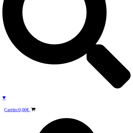
♥
Carrito:
0,00
€