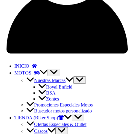
INICIO
MOTOS
Nuestras Marcas
Royal Enfield
BSA
Zontes
Promociones Especiales Motos
Buscador motos personalizado
TIENDA (Biker Shop)
Ofertas Especiales & Outlet
Cascos