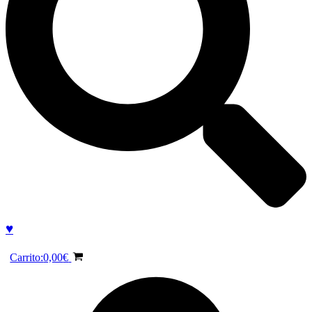
♥
Carrito:
0,00
€