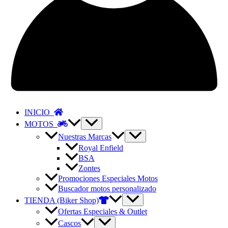
INICIO
MOTOS
Nuestras Marcas
Royal Enfield
BSA
Zontes
Promociones Especiales Motos
Buscador motos personalizado
TIENDA (Biker Shop)
Ofertas Especiales & Outlet
Cascos