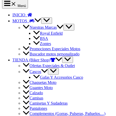
Menú
INICIO
MOTOS
Nuestras Marcas
Royal Enfield
BSA
Zontes
Promociones Especiales Motos
Buscador motos personalizado
TIENDA (Biker Shop)
Ofertas Especiales & Outlet
Cascos
Gafas Y Accesorios Casco
Chaquetas Moto
Guantes Moto
Calzado
Camisas
Camisetas Y Sudaderas
Pantalones
Complementos (Gorras, Pulseras, Pañuelos…)