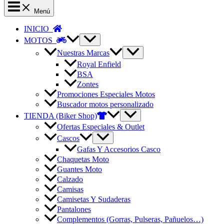
Menú
INICIO
MOTOS
Nuestras Marcas
Royal Enfield
BSA
Zontes
Promociones Especiales Motos
Buscador motos personalizado
TIENDA (Biker Shop)
Ofertas Especiales & Outlet
Cascos
Gafas Y Accesorios Casco
Chaquetas Moto
Guantes Moto
Calzado
Camisas
Camisetas Y Sudaderas
Pantalones
Complementos (Gorras, Pulseras, Pañuelos…)