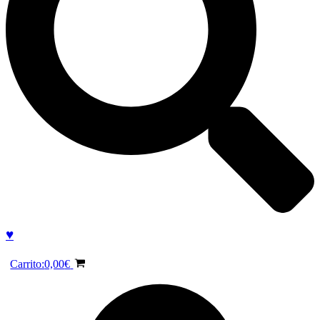
♥
Carrito:
0,00
€