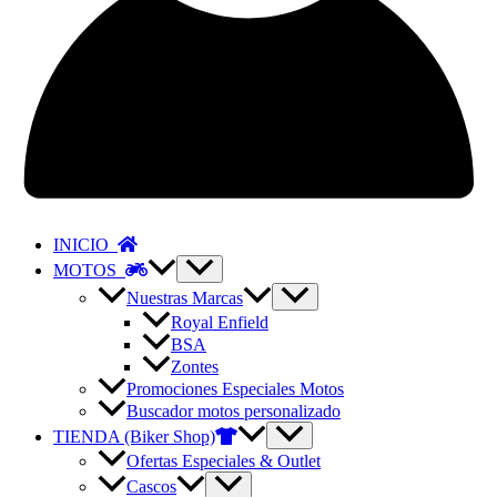
INICIO
MOTOS
Nuestras Marcas
Royal Enfield
BSA
Zontes
Promociones Especiales Motos
Buscador motos personalizado
TIENDA (Biker Shop)
Ofertas Especiales & Outlet
Cascos