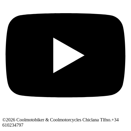
©2026 Coolmotobiker & Coolmotorcycles Chiclana Tlfno.+34
610234797