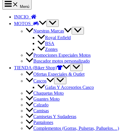
Menú
INICIO
MOTOS
Nuestras Marcas
Royal Enfield
BSA
Zontes
Promociones Especiales Motos
Buscador motos personalizado
TIENDA (Biker Shop)
Ofertas Especiales & Outlet
Cascos
Gafas Y Accesorios Casco
Chaquetas Moto
Guantes Moto
Calzado
Camisas
Camisetas Y Sudaderas
Pantalones
Complementos (Gorras, Pulseras, Pañuelos…)