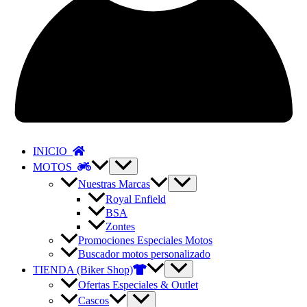
INICIO
MOTOS
Nuestras Marcas
Royal Enfield
BSA
Zontes
Promociones Especiales Motos
Buscador motos personalizado
TIENDA (Biker Shop)
Ofertas Especiales & Outlet
Cascos