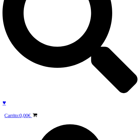
♥
Carrito:
0,00
€