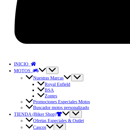
INICIO
MOTOS
Nuestras Marcas
Royal Enfield
BSA
Zontes
Promociones Especiales Motos
Buscador motos personalizado
TIENDA (Biker Shop)
Ofertas Especiales & Outlet
Cascos