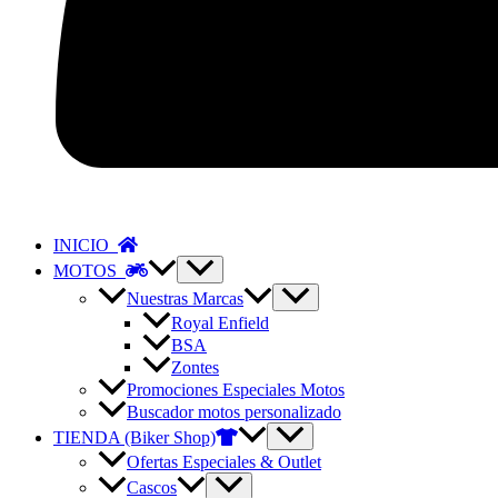
INICIO
MOTOS
Nuestras Marcas
Royal Enfield
BSA
Zontes
Promociones Especiales Motos
Buscador motos personalizado
TIENDA (Biker Shop)
Ofertas Especiales & Outlet
Cascos