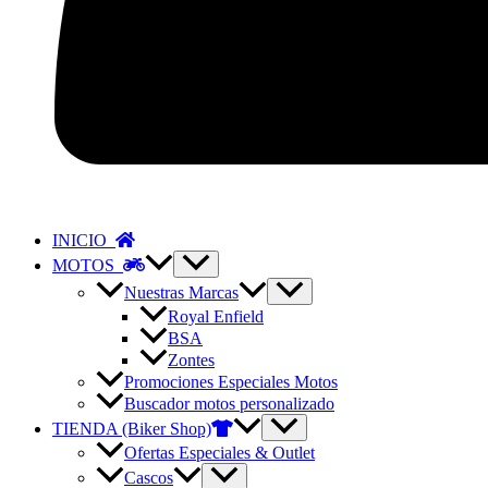
INICIO
MOTOS
Nuestras Marcas
Royal Enfield
BSA
Zontes
Promociones Especiales Motos
Buscador motos personalizado
TIENDA (Biker Shop)
Ofertas Especiales & Outlet
Cascos