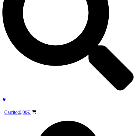
♥
Carrito:
0,00
€