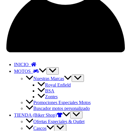
INICIO
MOTOS
Nuestras Marcas
Royal Enfield
BSA
Zontes
Promociones Especiales Motos
Buscador motos personalizado
TIENDA (Biker Shop)
Ofertas Especiales & Outlet
Cascos