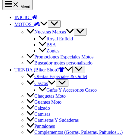
Menú
INICIO
MOTOS
Nuestras Marcas
Royal Enfield
BSA
Zontes
Promociones Especiales Motos
Buscador motos personalizado
TIENDA (Biker Shop)
Ofertas Especiales & Outlet
Cascos
Gafas Y Accesorios Casco
Chaquetas Moto
Guantes Moto
Calzado
Camisas
Camisetas Y Sudaderas
Pantalones
Complementos (Gorras, Pulseras, Pañuelos…)