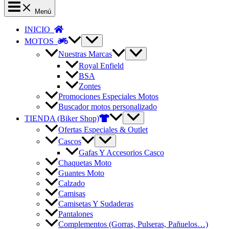
Menú
INICIO
MOTOS
Nuestras Marcas
Royal Enfield
BSA
Zontes
Promociones Especiales Motos
Buscador motos personalizado
TIENDA (Biker Shop)
Ofertas Especiales & Outlet
Cascos
Gafas Y Accesorios Casco
Chaquetas Moto
Guantes Moto
Calzado
Camisas
Camisetas Y Sudaderas
Pantalones
Complementos (Gorras, Pulseras, Pañuelos…)