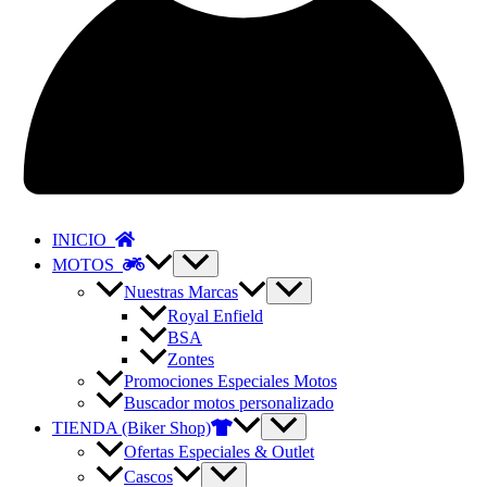
INICIO
MOTOS
Nuestras Marcas
Royal Enfield
BSA
Zontes
Promociones Especiales Motos
Buscador motos personalizado
TIENDA (Biker Shop)
Ofertas Especiales & Outlet
Cascos