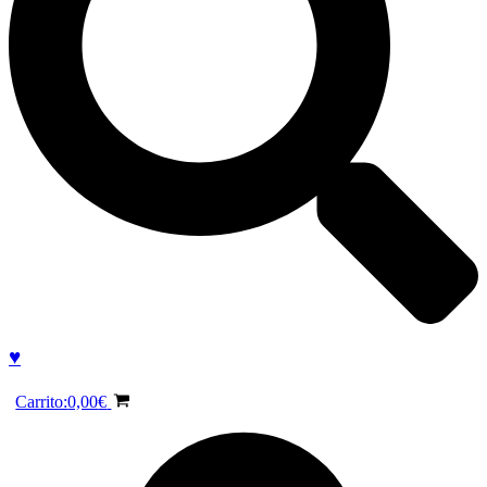
♥
Carrito:
0,00
€