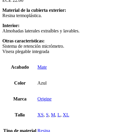
ECE 22.06
Material de la cubierta exterior:
Resina termoplástica.
Interior:
Almohadas laterales extraíbles y lavables.
Otras características:
Sistema de retención micrómetro.
Visera plegable integrada
Acabado
Mate
Color
Azul
Marca
Origine
Talla
XS
,
S
,
M
,
L
,
XL
Tipo de material
Resina