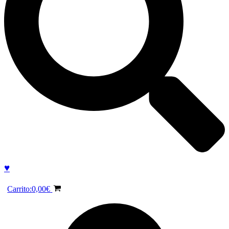
♥
Carrito:
0,00
€