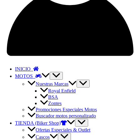
INICIO
MOTOS
Nuestras Marcas
Royal Enfield
BSA
Zontes
Promociones Especiales Motos
Buscador motos personalizado
TIENDA (Biker Shop)
Ofertas Especiales & Outlet
Cascos