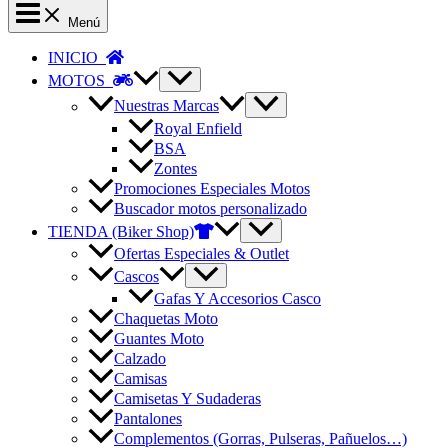
Menú
INICIO
MOTOS
Nuestras Marcas
Royal Enfield
BSA
Zontes
Promociones Especiales Motos
Buscador motos personalizado
TIENDA (Biker Shop)
Ofertas Especiales & Outlet
Cascos
Gafas Y Accesorios Casco
Chaquetas Moto
Guantes Moto
Calzado
Camisas
Camisetas Y Sudaderas
Pantalones
Complementos (Gorras, Pulseras, Pañuelos…)