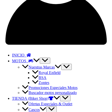
INICIO
MOTOS
Nuestras Marcas
Royal Enfield
BSA
Zontes
Promociones Especiales Motos
Buscador motos personalizado
TIENDA (Biker Shop)
Ofertas Especiales & Outlet
Cascos