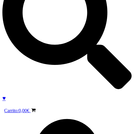
♥
Carrito:
0,00
€