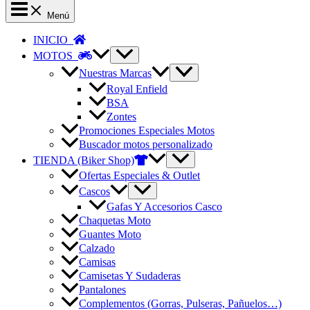
Menú
INICIO
MOTOS
Nuestras Marcas
Royal Enfield
BSA
Zontes
Promociones Especiales Motos
Buscador motos personalizado
TIENDA (Biker Shop)
Ofertas Especiales & Outlet
Cascos
Gafas Y Accesorios Casco
Chaquetas Moto
Guantes Moto
Calzado
Camisas
Camisetas Y Sudaderas
Pantalones
Complementos (Gorras, Pulseras, Pañuelos…)