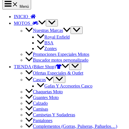
Menú
INICIO
MOTOS
Nuestras Marcas
Royal Enfield
BSA
Zontes
Promociones Especiales Motos
Buscador motos personalizado
TIENDA (Biker Shop)
Ofertas Especiales & Outlet
Cascos
Gafas Y Accesorios Casco
Chaquetas Moto
Guantes Moto
Calzado
Camisas
Camisetas Y Sudaderas
Pantalones
Complementos (Gorras, Pulseras, Pañuelos…)