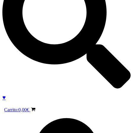
♥
Carrito:
0,00
€