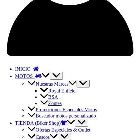
INICIO
MOTOS
Nuestras Marcas
Royal Enfield
BSA
Zontes
Promociones Especiales Motos
Buscador motos personalizado
TIENDA (Biker Shop)
Ofertas Especiales & Outlet
Cascos