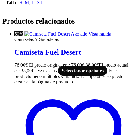
Talla
S
,
M
,
L
,
XL
Productos relacionados
50%
Agotado
Vista rápida
Camisetas Y Sudaderas
Camiseta Fuel Desert
76,00
€
El precio original era: 76,00€.
38,00
€
El precio actual
es: 38,00€.
Seleccionar opciones
Este
IVA Incluido
producto tiene múltiples variantes. Las opciones se pueden
elegir en la página de producto