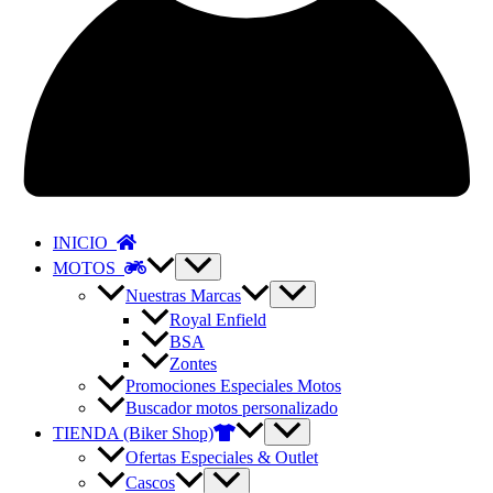
INICIO
MOTOS
Nuestras Marcas
Royal Enfield
BSA
Zontes
Promociones Especiales Motos
Buscador motos personalizado
TIENDA (Biker Shop)
Ofertas Especiales & Outlet
Cascos