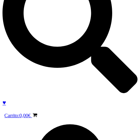
♥
Carrito:
0,00
€