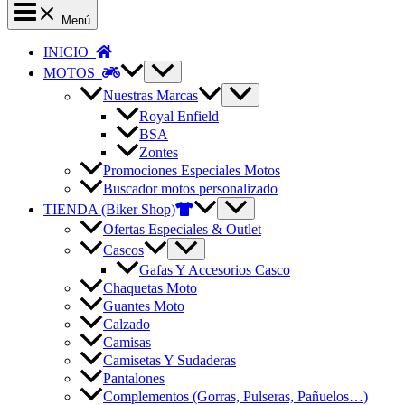
Menú
INICIO
MOTOS
Nuestras Marcas
Royal Enfield
BSA
Zontes
Promociones Especiales Motos
Buscador motos personalizado
TIENDA (Biker Shop)
Ofertas Especiales & Outlet
Cascos
Gafas Y Accesorios Casco
Chaquetas Moto
Guantes Moto
Calzado
Camisas
Camisetas Y Sudaderas
Pantalones
Complementos (Gorras, Pulseras, Pañuelos…)