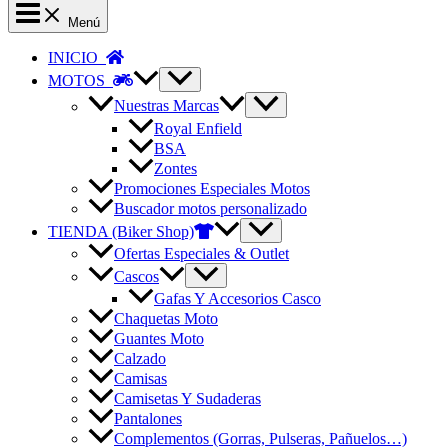
Menú
INICIO
MOTOS
Nuestras Marcas
Royal Enfield
BSA
Zontes
Promociones Especiales Motos
Buscador motos personalizado
TIENDA (Biker Shop)
Ofertas Especiales & Outlet
Cascos
Gafas Y Accesorios Casco
Chaquetas Moto
Guantes Moto
Calzado
Camisas
Camisetas Y Sudaderas
Pantalones
Complementos (Gorras, Pulseras, Pañuelos…)