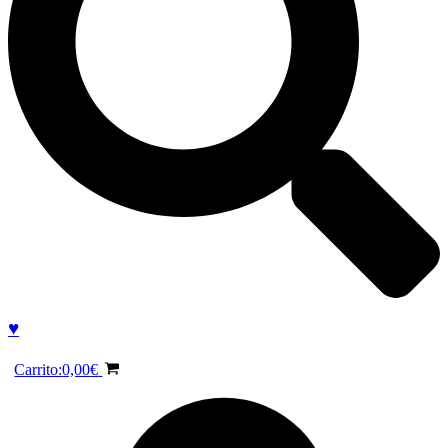
♥
Carrito:
0,00
€