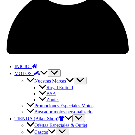
INICIO
MOTOS
Nuestras Marcas
Royal Enfield
BSA
Zontes
Promociones Especiales Motos
Buscador motos personalizado
TIENDA (Biker Shop)
Ofertas Especiales & Outlet
Cascos