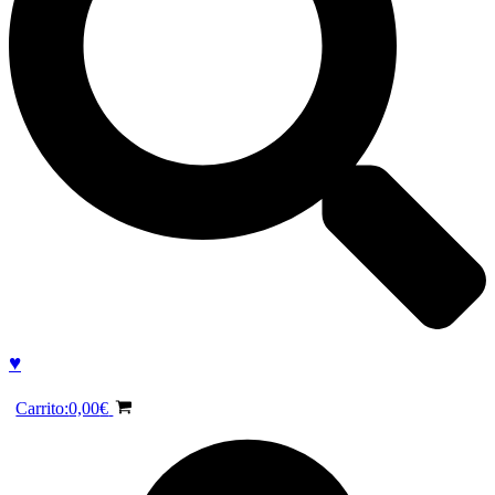
♥
Carrito:
0,00
€