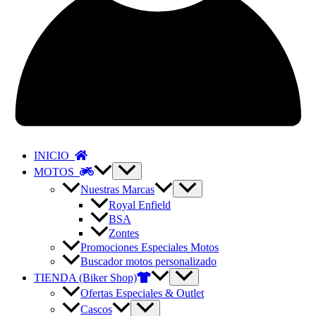
INICIO
MOTOS
Nuestras Marcas
Royal Enfield
BSA
Zontes
Promociones Especiales Motos
Buscador motos personalizado
TIENDA (Biker Shop)
Ofertas Especiales & Outlet
Cascos