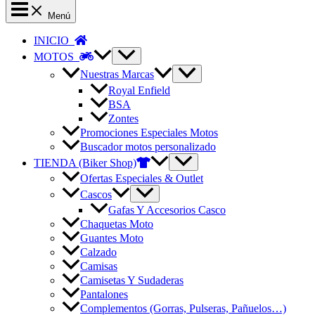
Menú
INICIO
MOTOS
Nuestras Marcas
Royal Enfield
BSA
Zontes
Promociones Especiales Motos
Buscador motos personalizado
TIENDA (Biker Shop)
Ofertas Especiales & Outlet
Cascos
Gafas Y Accesorios Casco
Chaquetas Moto
Guantes Moto
Calzado
Camisas
Camisetas Y Sudaderas
Pantalones
Complementos (Gorras, Pulseras, Pañuelos…)