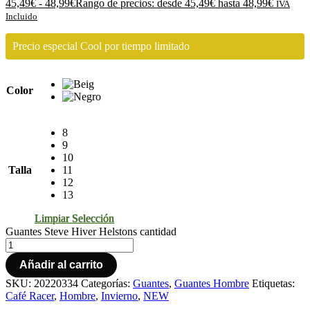
45,49
€
-
48,99
€
Rango de precios: desde 45,49€ hasta 48,99€
IVA
Incluido
Precio especial Cool por tiempo limitado
Color
8
9
10
Talla
11
12
13
Limpiar Selección
Guantes Steve Hiver Helstons cantidad
Añadir al carrito
SKU:
20220334
Categorías:
Guantes
,
Guantes Hombre
Etiquetas:
Café Racer
,
Hombre
,
Invierno
,
NEW