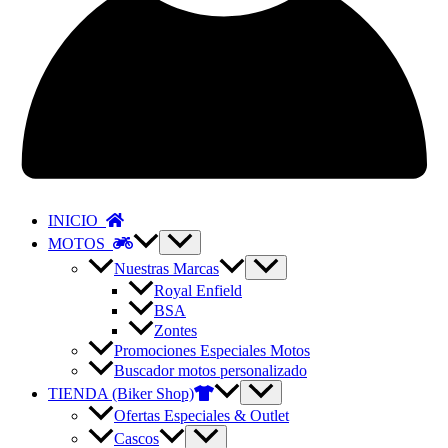
INICIO
MOTOS
Nuestras Marcas
Royal Enfield
BSA
Zontes
Promociones Especiales Motos
Buscador motos personalizado
TIENDA (Biker Shop)
Ofertas Especiales & Outlet
Cascos