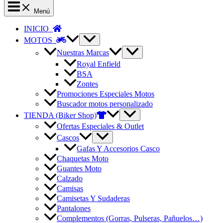
Menú
INICIO
MOTOS
Nuestras Marcas
Royal Enfield
BSA
Zontes
Promociones Especiales Motos
Buscador motos personalizado
TIENDA (Biker Shop)
Ofertas Especiales & Outlet
Cascos
Gafas Y Accesorios Casco
Chaquetas Moto
Guantes Moto
Calzado
Camisas
Camisetas Y Sudaderas
Pantalones
Complementos (Gorras, Pulseras, Pañuelos…)