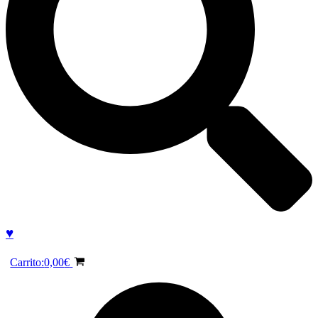
♥
Carrito:
0,00
€