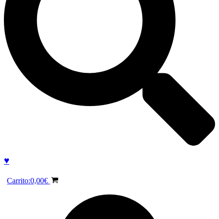
♥
Carrito:
0,00
€