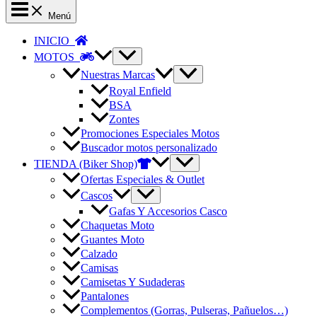
Menú
INICIO
MOTOS
Nuestras Marcas
Royal Enfield
BSA
Zontes
Promociones Especiales Motos
Buscador motos personalizado
TIENDA (Biker Shop)
Ofertas Especiales & Outlet
Cascos
Gafas Y Accesorios Casco
Chaquetas Moto
Guantes Moto
Calzado
Camisas
Camisetas Y Sudaderas
Pantalones
Complementos (Gorras, Pulseras, Pañuelos…)