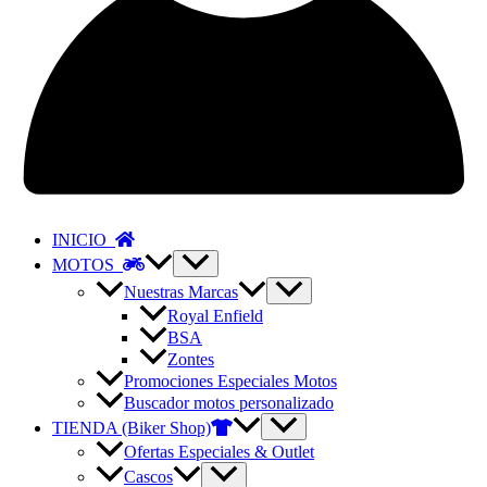
INICIO
MOTOS
Nuestras Marcas
Royal Enfield
BSA
Zontes
Promociones Especiales Motos
Buscador motos personalizado
TIENDA (Biker Shop)
Ofertas Especiales & Outlet
Cascos