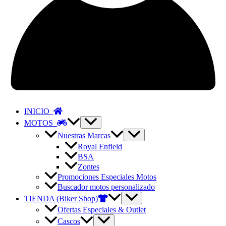
INICIO
MOTOS
Nuestras Marcas
Royal Enfield
BSA
Zontes
Promociones Especiales Motos
Buscador motos personalizado
TIENDA (Biker Shop)
Ofertas Especiales & Outlet
Cascos