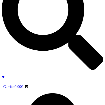
♥
Carrito:
0,00
€