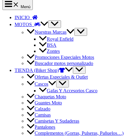
Menú
INICIO
MOTOS
Nuestras Marcas
Royal Enfield
BSA
Zontes
Promociones Especiales Motos
Buscador motos personalizado
TIENDA (Biker Shop)
Ofertas Especiales & Outlet
Cascos
Gafas Y Accesorios Casco
Chaquetas Moto
Guantes Moto
Calzado
Camisas
Camisetas Y Sudaderas
Pantalones
Complementos (Gorras, Pulseras, Pañuelos…)