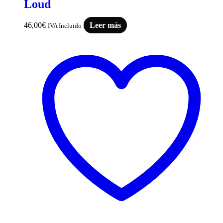
Loud
46,00
€
Leer más
IVA Incluido