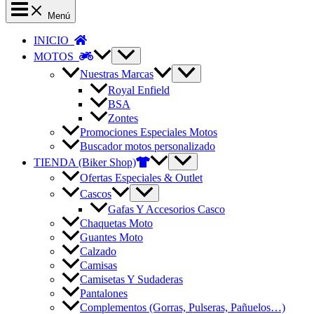
Menú
INICIO
MOTOS
Nuestras Marcas
Royal Enfield
BSA
Zontes
Promociones Especiales Motos
Buscador motos personalizado
TIENDA (Biker Shop)
Ofertas Especiales & Outlet
Cascos
Gafas Y Accesorios Casco
Chaquetas Moto
Guantes Moto
Calzado
Camisas
Camisetas Y Sudaderas
Pantalones
Complementos (Gorras, Pulseras, Pañuelos…)