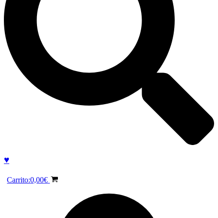
♥
Carrito:
0,00
€