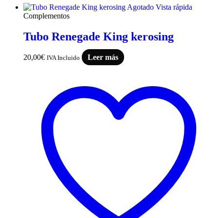
Agotado
Vista rápida
Complementos
Tubo Renegade King kerosing
20,00
€
Leer más
IVA Incluido