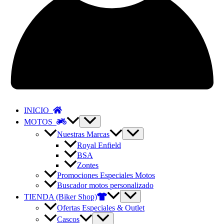
INICIO
MOTOS
Nuestras Marcas
Royal Enfield
BSA
Zontes
Promociones Especiales Motos
Buscador motos personalizado
TIENDA (Biker Shop)
Ofertas Especiales & Outlet
Cascos