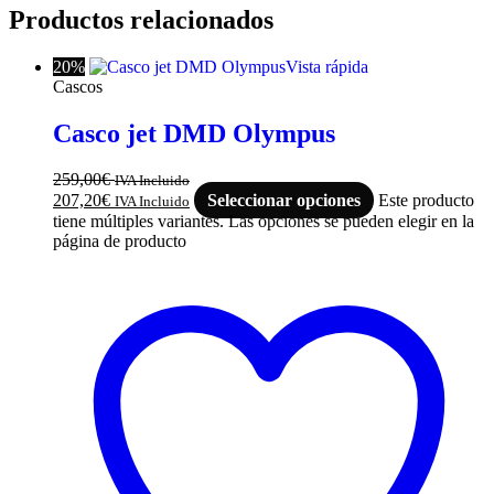
Productos relacionados
20%
Vista rápida
Cascos
Casco jet DMD Olympus
259,00
€
IVA Incluido
207,20
€
Seleccionar opciones
Este producto
IVA Incluido
tiene múltiples variantes. Las opciones se pueden elegir en la
página de producto