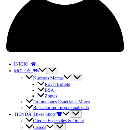
INICIO
MOTOS
Nuestras Marcas
Royal Enfield
BSA
Zontes
Promociones Especiales Motos
Buscador motos personalizado
TIENDA (Biker Shop)
Ofertas Especiales & Outlet
Cascos