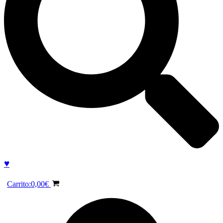
♥
Carrito:
0,00
€