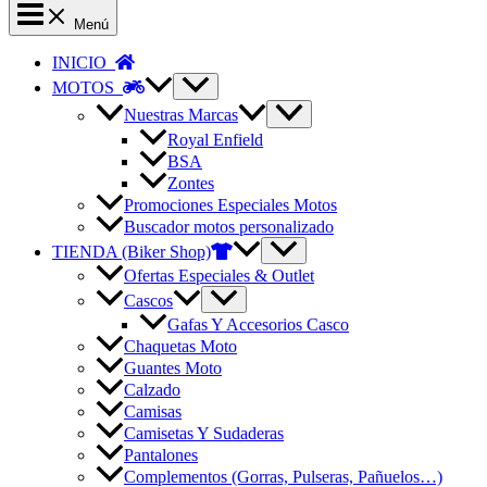
Menú
INICIO
MOTOS
Nuestras Marcas
Royal Enfield
BSA
Zontes
Promociones Especiales Motos
Buscador motos personalizado
TIENDA (Biker Shop)
Ofertas Especiales & Outlet
Cascos
Gafas Y Accesorios Casco
Chaquetas Moto
Guantes Moto
Calzado
Camisas
Camisetas Y Sudaderas
Pantalones
Complementos (Gorras, Pulseras, Pañuelos…)