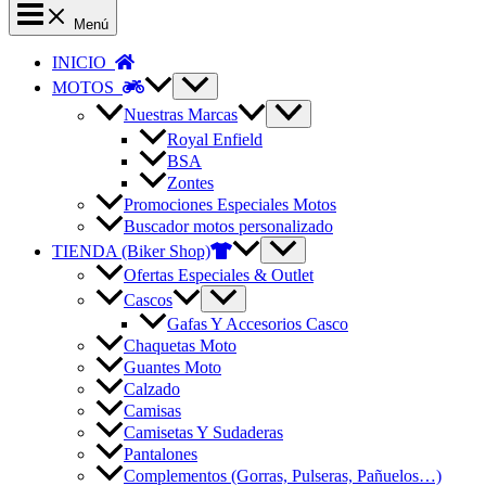
Menú
INICIO
MOTOS
Nuestras Marcas
Royal Enfield
BSA
Zontes
Promociones Especiales Motos
Buscador motos personalizado
TIENDA (Biker Shop)
Ofertas Especiales & Outlet
Cascos
Gafas Y Accesorios Casco
Chaquetas Moto
Guantes Moto
Calzado
Camisas
Camisetas Y Sudaderas
Pantalones
Complementos (Gorras, Pulseras, Pañuelos…)