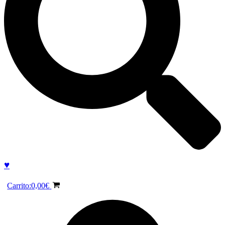
♥
Carrito:
0,00
€