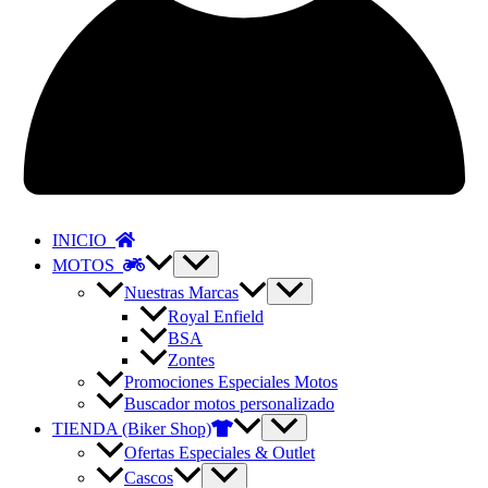
INICIO
MOTOS
Nuestras Marcas
Royal Enfield
BSA
Zontes
Promociones Especiales Motos
Buscador motos personalizado
TIENDA (Biker Shop)
Ofertas Especiales & Outlet
Cascos